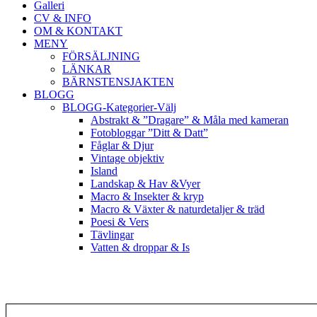
Galleri
CV & INFO
OM & KONTAKT
MENY
FÖRSÄLJNING
LÄNKAR
BÄRNSTENSJAKTEN
BLOGG
BLOGG-Kategorier-Välj
Abstrakt & ”Dragare” & Måla med kameran
Fotobloggar ”Ditt & Datt”
Fåglar & Djur
Vintage objektiv
Island
Landskap & Hav &Vyer
Macro & Insekter & kryp
Macro & Växter & naturdetaljer & träd
Poesi & Vers
Tävlingar
Vatten & droppar & Is