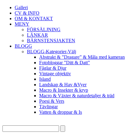
Galleri
CV & INFO
OM & KONTAKT
MENY
FÖRSÄLJNING
LÄNKAR
BÄRNSTENSJAKTEN
BLOGG
BLOGG-Kategorier-Välj
Abstrakt & ”Dragare” & Måla med kameran
Fotobloggar ”Ditt & Datt”
Fåglar & Djur
Vintage objektiv
Island
Landskap & Hav &Vyer
Macro & Insekter & kryp
Macro & Växter & naturdetaljer & träd
Poesi & Vers
Tävlingar
Vatten & droppar & Is