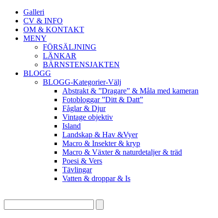
Galleri
CV & INFO
OM & KONTAKT
MENY
FÖRSÄLJNING
LÄNKAR
BÄRNSTENSJAKTEN
BLOGG
BLOGG-Kategorier-Välj
Abstrakt & ”Dragare” & Måla med kameran
Fotobloggar ”Ditt & Datt”
Fåglar & Djur
Vintage objektiv
Island
Landskap & Hav &Vyer
Macro & Insekter & kryp
Macro & Växter & naturdetaljer & träd
Poesi & Vers
Tävlingar
Vatten & droppar & Is