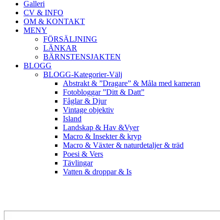
Galleri
CV & INFO
OM & KONTAKT
MENY
FÖRSÄLJNING
LÄNKAR
BÄRNSTENSJAKTEN
BLOGG
BLOGG-Kategorier-Välj
Abstrakt & ”Dragare” & Måla med kameran
Fotobloggar ”Ditt & Datt”
Fåglar & Djur
Vintage objektiv
Island
Landskap & Hav &Vyer
Macro & Insekter & kryp
Macro & Växter & naturdetaljer & träd
Poesi & Vers
Tävlingar
Vatten & droppar & Is