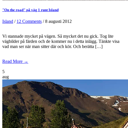
"On the road" på väg 1 runt Island
Island
/
12 Comments
/ 8 augusti 2012
Vi stannade mycket på vägen. Så mycket det nu gick. Tog lite
vägbilder på färden och de kommer nu i detta inlägg. Tänkte visa
vad man ser när man sitter där och kör. Och berätta […]
Read More →
5
aug