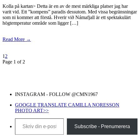
Kolla på kartan> Detta är en av de mest märkliga platser jag har
varit vid. Ett ”kompens” paradis dessutom. Med vissa begränsningar
som ni kommer att förstå. Hverir við Námafjall är ett spektakulärt
högtemperatur område som ligger […]
Read More →
1
2
Page 1 of 2
INSTAGRAM - FOLLOW @CMN1967
GOOGLE TRANSLATE CAMILLA NORESSON
PHOTO ART>>
Skriv din e-post …
Subscribe - Prenumerera