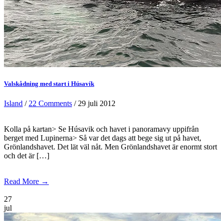
Valskådning med start i Húsavík
Island
/
22 Comments
/ 29 juli 2012
Kolla på kartan> Se Húsavik och havet i panoramavy uppifrån
berget med Lupinerna> Så var det dags att bege sig ut på havet,
Grönlandshavet. Det lät väl nåt. Men Grönlandshavet är enormt stort
och det är […]
Read More →
27
jul