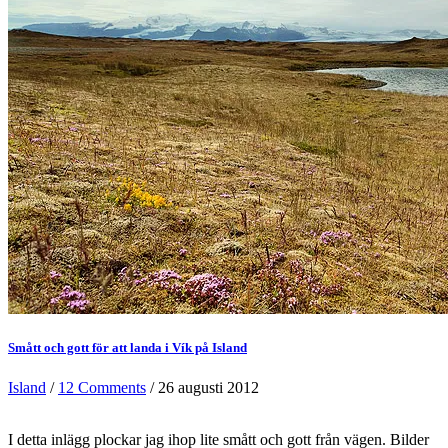
Smått och gott för att landa i Vík på Island
Island
/
12 Comments
/ 26 augusti 2012
I detta inlägg plockar jag ihop lite smått och gott från vägen. Bilder