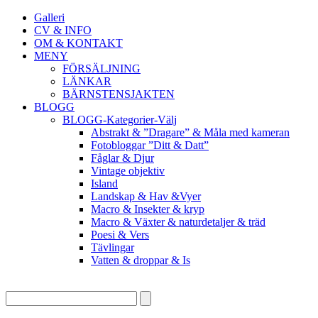
Galleri
CV & INFO
OM & KONTAKT
MENY
FÖRSÄLJNING
LÄNKAR
BÄRNSTENSJAKTEN
BLOGG
BLOGG-Kategorier-Välj
Abstrakt & ”Dragare” & Måla med kameran
Fotobloggar ”Ditt & Datt”
Fåglar & Djur
Vintage objektiv
Island
Landskap & Hav &Vyer
Macro & Insekter & kryp
Macro & Växter & naturdetaljer & träd
Poesi & Vers
Tävlingar
Vatten & droppar & Is