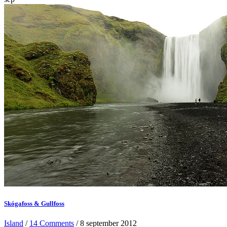
Skógafoss & Gullfoss
Island
/
14 Comments
/ 8 september 2012