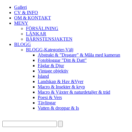
Galleri
CV & INFO
OM & KONTAKT
MENY
FÖRSÄLJNING
LÄNKAR
BÄRNSTENSJAKTEN
BLOGG
BLOGG-Kategorier-Välj
Abstrakt & ”Dragare” & Måla med kameran
Fotobloggar ”Ditt & Datt”
Fåglar & Djur
Vintage objektiv
Island
Landskap & Hav &Vyer
Macro & Insekter & kryp
Macro & Växter & naturdetaljer & träd
Poesi & Vers
Tävlingar
Vatten & droppar & Is