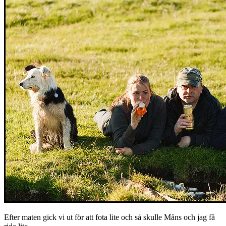
Efter maten gick vi ut för att fota lite och så skulle Måns och jag få