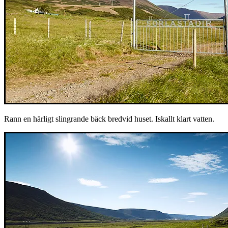
Rann en härligt slingrande bäck bredvid huset. Iskallt klart vatten.