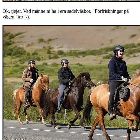
Ok, tjejer. Vad månne ni ha i era sadelväskor. ”Förfriskningar på
vägen” tro ;-).