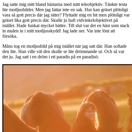
Jag satte mig mitt bland hästarna med mitt teleobjektiv. Tänkte testa
lite motljusbilder. Men jag fattar inte en sak. Hur kan gräset plötsligt
vara så gott precis där jag sitter? Flyttade mig en bit men plötsligt var
gräset lika gott precis där. Skulle ju haft vidvinkelobjektivet på
istället. Hade funkat mycket bättre. Till slut var det en häst som stack
in mulen in i mitt motljusskydd! Jag lade ner. Var inte lönt att
försöka.
Måns tog en motljusbild på mig istället när jag satt där. Han softade
den lite. Han ville väl den skulle se lite drömmande ut. Och så var
det ju. Jag satt i en dröm i ett paradis på en paradisö.