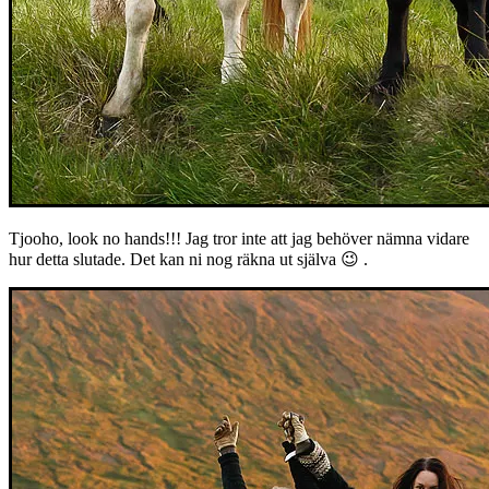
Tjooho, look no hands!!! Jag tror inte att jag behöver nämna vidare
hur detta slutade. Det kan ni nog räkna ut själva 😉 .