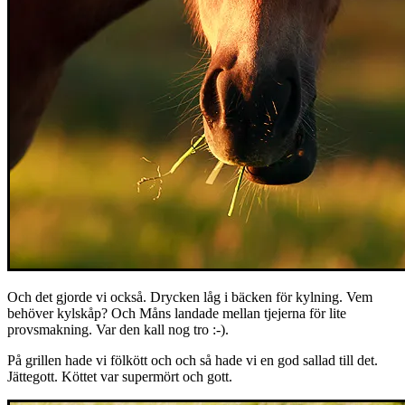
Och det gjorde vi också. Drycken låg i bäcken för kylning. Vem
behöver kylskåp? Och Måns landade mellan tjejerna för lite
provsmakning. Var den kall nog tro :-).
På grillen hade vi fölkött och och så hade vi en god sallad till det.
Jättegott. Köttet var supermört och gott.