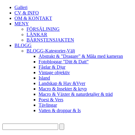
Galleri
CV & INFO
OM & KONTAKT
MENY
FÖRSÄLJNING
LÄNKAR
BÄRNSTENSJAKTEN
BLOGG
BLOGG-Kategorier-Välj
Abstrakt & ”Dragare” & Måla med kameran
Fotobloggar ”Ditt & Datt”
Fåglar & Djur
Vintage objektiv
Island
Landskap & Hav &Vyer
Macro & Insekter & kryp
Macro & Växter & naturdetaljer & träd
Poesi & Vers
Tävlingar
Vatten & droppar & Is