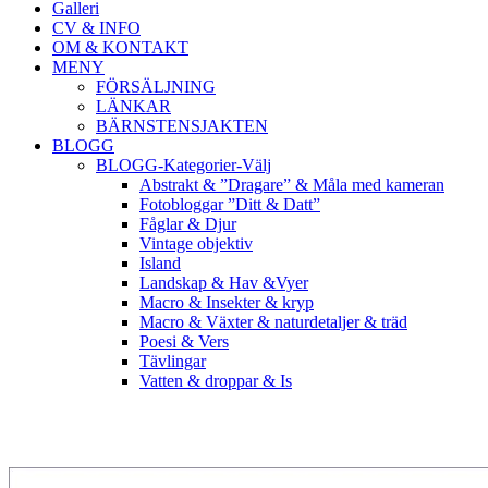
Galleri
CV & INFO
OM & KONTAKT
MENY
FÖRSÄLJNING
LÄNKAR
BÄRNSTENSJAKTEN
BLOGG
BLOGG-Kategorier-Välj
Abstrakt & ”Dragare” & Måla med kameran
Fotobloggar ”Ditt & Datt”
Fåglar & Djur
Vintage objektiv
Island
Landskap & Hav &Vyer
Macro & Insekter & kryp
Macro & Växter & naturdetaljer & träd
Poesi & Vers
Tävlingar
Vatten & droppar & Is