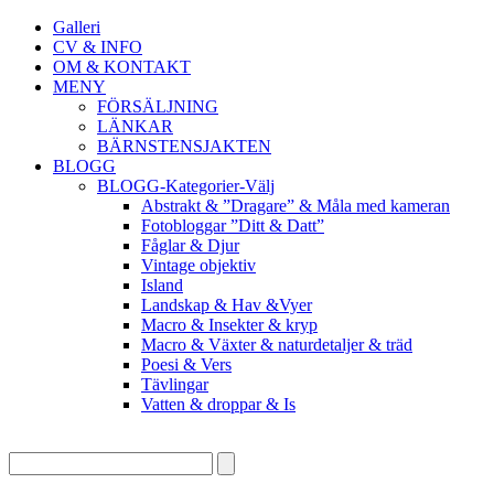
Galleri
CV & INFO
OM & KONTAKT
MENY
FÖRSÄLJNING
LÄNKAR
BÄRNSTENSJAKTEN
BLOGG
BLOGG-Kategorier-Välj
Abstrakt & ”Dragare” & Måla med kameran
Fotobloggar ”Ditt & Datt”
Fåglar & Djur
Vintage objektiv
Island
Landskap & Hav &Vyer
Macro & Insekter & kryp
Macro & Växter & naturdetaljer & träd
Poesi & Vers
Tävlingar
Vatten & droppar & Is