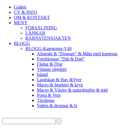
Galleri
CV & INFO
OM & KONTAKT
MENY
FÖRSÄLJNING
LÄNKAR
BÄRNSTENSJAKTEN
BLOGG
BLOGG-Kategorier-Välj
Abstrakt & ”Dragare” & Måla med kameran
Fotobloggar ”Ditt & Datt”
Fåglar & Djur
Vintage objektiv
Island
Landskap & Hav &Vyer
Macro & Insekter & kryp
Macro & Växter & naturdetaljer & träd
Poesi & Vers
Tävlingar
Vatten & droppar & Is