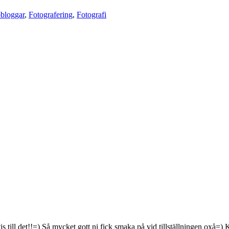
obloggar
,
Fotografering
,
Fotografi
s till det!!=) Så mycket gott ni fick smaka på vid tillställningen oxå=)