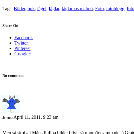
Tags:
Bilder
,
bok
,
fågel
,
fåglar
,
fåglarnas malmö
,
Foto
,
fotoblogg
,
fot
Share On
Facebook
Twitter
Pinterest
Google+
No comment
April 11, 2011, 9:23 am
Jonna
Men så skoj att Måns finfina bilder blivit så uppmärksammade=) Gratti