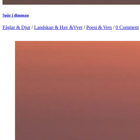
Spår i dimman
Fåglar & Djur
/
Landskap & Hav &Vyer
/
Poesi & Vers
/
0 Comment