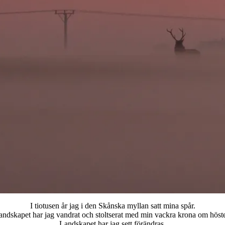
I tiotusen år jag i den Skånska myllan satt mina spår.
landskapet har jag vandrat och stoltserat med min vackra krona om höst
Landskapet har jag sett förändras.