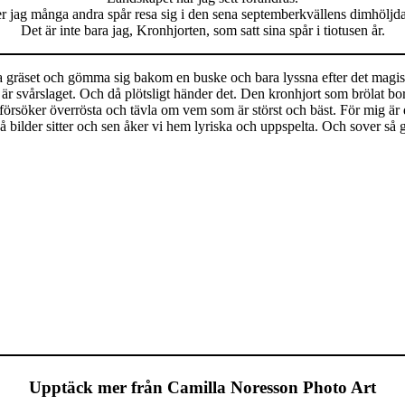
 jag många andra spår resa sig i den sena septemberkvällens dimhöljd
Det är inte bara jag, Kronhjorten, som satt sina spår i tiotusen år.
iga gräset och gömma sig bakom en buske och bara lyssna efter det magisk
vårslaget. Och då plötsligt händer det. Den kronhjort som brölat borta i
rsöker överrösta och tävla om vem som är störst och bäst. För mig är det
å bilder sitter och sen åker vi hem lyriska och uppspelta. Och sover så g
Upptäck mer från Camilla Noresson Photo Art