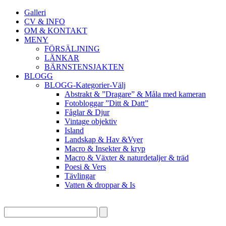
Galleri
CV & INFO
OM & KONTAKT
MENY
FÖRSÄLJNING
LÄNKAR
BÄRNSTENSJAKTEN
BLOGG
BLOGG-Kategorier-Välj
Abstrakt & ”Dragare” & Måla med kameran
Fotobloggar ”Ditt & Datt”
Fåglar & Djur
Vintage objektiv
Island
Landskap & Hav &Vyer
Macro & Insekter & kryp
Macro & Växter & naturdetaljer & träd
Poesi & Vers
Tävlingar
Vatten & droppar & Is