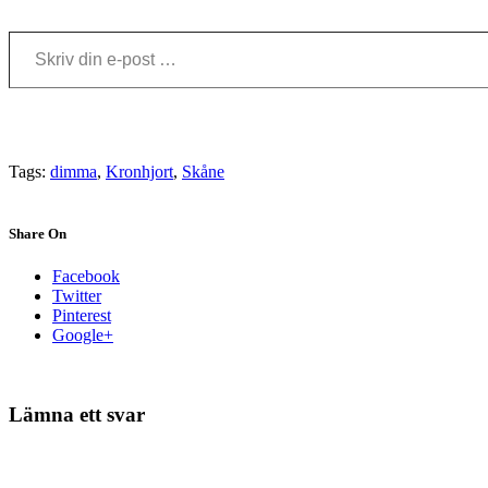
Skriv din e-post …
Tags:
dimma
,
Kronhjort
,
Skåne
Share On
Facebook
Twitter
Pinterest
Google+
Lämna ett svar