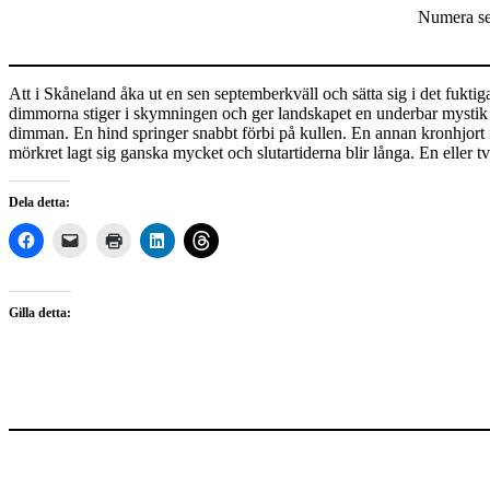
Numera ser
Att i Skåneland åka ut en sen septemberkväll och sätta sig i det fukt
dimmorna stiger i skymningen och ger landskapet en underbar mystik är s
dimman. En hind springer snabbt förbi på kullen. En annan kronhjort fö
mörkret lagt sig ganska mycket och slutartiderna blir långa. En eller tv
Dela detta:
Gilla detta: