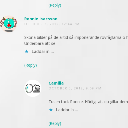
(Reply)
Ronnie Isacsson
OCTOBER 3, 2012, 12:44 PM
Sköna bilder på de alltid så imponerande rovfåglarna o hel
Underbara att se
Laddar in …
(Reply)
Camilla
OCTOBER 3, 2012, 9:59 PM
Tusen tack Ronnie. Härligt att du gillar dem
Laddar in …
(Reply)