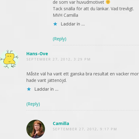
de som var huvudmotivet
Tack snälla för att du länkar. Vad trevligt.
MVH Camilla
Laddar in …
(Reply)
Hans-Ove
SEPTEMBER 27, 2012, 3:29 PM
Måste väl ha varit ett ganska bra resultat en vacker mo
hade varit jättenöjd.
Laddar in …
(Reply)
Camilla
SEPTEMBER 27, 2012, 9:17 PM