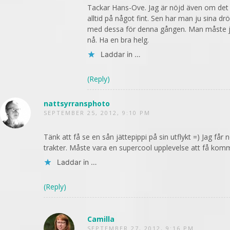
Tackar Hans-Ove. Jag är nöjd även om det 
alltid på något fint. Sen har man ju sina dr
med dessa för denna gången. Man måste ju
nå. Ha en bra helg.
Laddar in …
(Reply)
nattsyrransphoto
SEPTEMBER 25, 2012, 9:10 PM
Tänk att få se en sån jättepippi på sin utflykt =) Jag få
trakter. Måste vara en supercool upplevelse att få komma 
Laddar in …
(Reply)
Camilla
SEPTEMBER 27, 2012, 9:16 PM