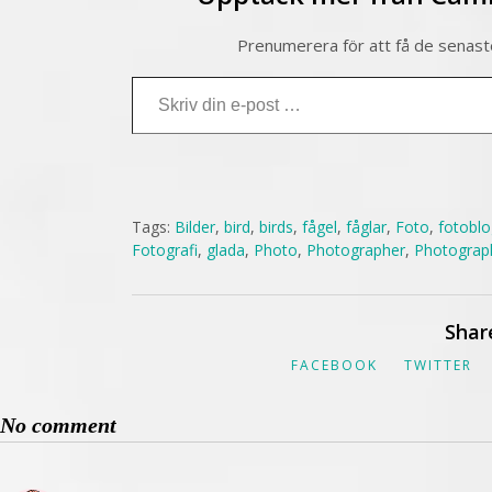
Prenumerera för att få de senaste 
Skriv din e-post …
Tags:
Bilder
,
bird
,
birds
,
fågel
,
fåglar
,
Foto
,
fotobl
Fotografi
,
glada
,
Photo
,
Photographer
,
Photograp
Shar
FACEBOOK
TWITTER
No comment