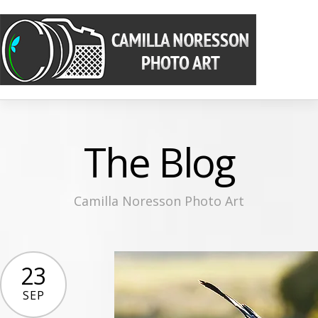
The Blog
Camilla Noresson Photo Art
23
SEP