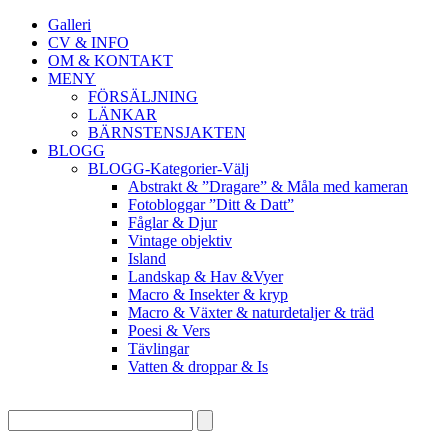
Galleri
CV & INFO
OM & KONTAKT
MENY
FÖRSÄLJNING
LÄNKAR
BÄRNSTENSJAKTEN
BLOGG
BLOGG-Kategorier-Välj
Abstrakt & ”Dragare” & Måla med kameran
Fotobloggar ”Ditt & Datt”
Fåglar & Djur
Vintage objektiv
Island
Landskap & Hav &Vyer
Macro & Insekter & kryp
Macro & Växter & naturdetaljer & träd
Poesi & Vers
Tävlingar
Vatten & droppar & Is