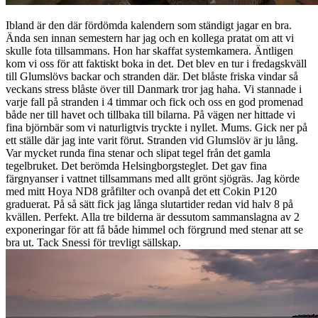
Ibland är den där fördömda kalendern som ständigt jagar en bra.
Ända sen innan semestern har jag och en kollega pratat om att vi
skulle fota tillsammans. Hon har skaffat systemkamera. Äntligen
kom vi oss för att faktiskt boka in det. Det blev en tur i fredagskväll
till Glumslövs backar och stranden där. Det blåste friska vindar så
veckans stress blåste över till Danmark tror jag haha. Vi stannade i
varje fall på stranden i 4 timmar och fick och oss en god promenad
både ner till havet och tillbaka till bilarna. På vägen ner hittade vi
fina björnbär som vi naturligtvis tryckte i nyllet. Mums. Gick ner på
ett ställe där jag inte varit förut. Stranden vid Glumslöv är ju lång.
Var mycket runda fina stenar och slipat tegel från det gamla
tegelbruket. Det berömda Helsingborgsteglet. Det gav fina
färgnyanser i vattnet tillsammans med allt grönt sjögräs. Jag körde
med mitt Hoya ND8 gråfilter och ovanpå det ett Cokin P120
graduerat. På så sätt fick jag långa slutartider redan vid halv 8 på
kvällen. Perfekt. Alla tre bilderna är dessutom sammanslagna av 2
exponeringar för att få både himmel och förgrund med stenar att se
bra ut. Tack Snessi för trevligt sällskap.