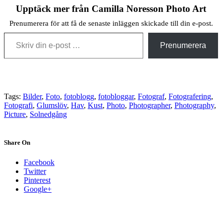
Upptäck mer från Camilla Noresson Photo Art
Prenumerera för att få de senaste inläggen skickade till din e-post.
Skriv din e-post …
Prenumerera
Tags:
Bilder
,
Foto
,
fotoblogg
,
fotobloggar
,
Fotograf
,
Fotografering
,
Fotografi
,
Glumslöv
,
Hav
,
Kust
,
Photo
,
Photographer
,
Photography
,
Picture
,
Solnedgång
Share On
Facebook
Twitter
Pinterest
Google+