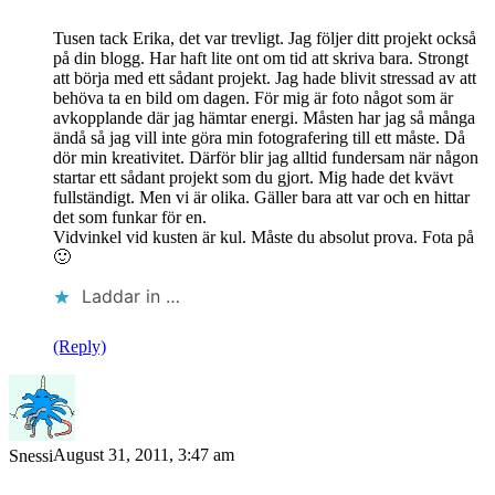
Tusen tack Erika, det var trevligt. Jag följer ditt projekt också
på din blogg. Har haft lite ont om tid att skriva bara. Strongt
att börja med ett sådant projekt. Jag hade blivit stressad av att
behöva ta en bild om dagen. För mig är foto något som är
avkopplande där jag hämtar energi. Måsten har jag så många
ändå så jag vill inte göra min fotografering till ett måste. Då
dör min kreativitet. Därför blir jag alltid fundersam när någon
startar ett sådant projekt som du gjort. Mig hade det kvävt
fullständigt. Men vi är olika. Gäller bara att var och en hittar
det som funkar för en.
Vidvinkel vid kusten är kul. Måste du absolut prova. Fota på
🙂
Laddar in …
(Reply)
August 31, 2011, 3:47 am
Snessi