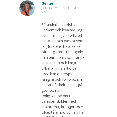
Gertie
JANUARY 7, 2013, 4:53
PM
Så underbart rofyllt,
vackert och levande. Jag
avundas dig västerhavet,
det vilda och vackra som
jag försöker besöka så
ofta jag kan. Tillbringade
min barndoms somrar på
västkusten och längtan
tillbaka finns alltid där,
visst kan östersjön
fängsla och förföra…men
det är nåt helt annat, på
gott och ont.
Roligt att se dina
bärnstensbilder med
insekterna, bra gjort och
vilket tålamod du har/ har