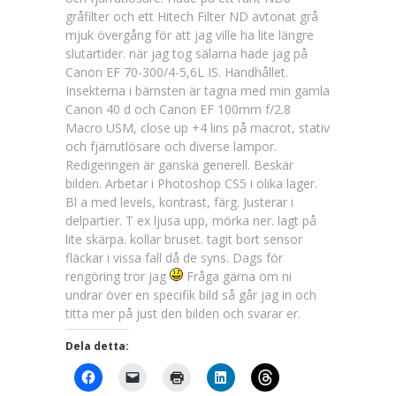
gråfilter och ett Hitech Filter ND avtonat grå
mjuk övergång för att jag ville ha lite längre
slutartider. när jag tog sälarna hade jag på
Canon EF 70-300/4-5,6L IS. Handhållet.
Insekterna i bärnsten är tagna med min gamla
Canon 40 d och Canon EF 100mm f/2.8
Macro USM, close up +4 lins på macrot, stativ
och fjärrutlösare och diverse lampor.
Redigeringen är ganska generell. Beskär
bilden. Arbetar i Photoshop CS5 i olika lager.
Bl a med levels, kontrast, färg. Justerar i
delpartier. T ex ljusa upp, mörka ner. lagt på
lite skärpa. kollar bruset. tagit bort sensor
fläckar i vissa fall då de syns. Dags för
rengöring tror jag
Fråga gärna om ni
undrar över en specifik bild så går jag in och
titta mer på just den bilden och svarar er.
Dela detta: