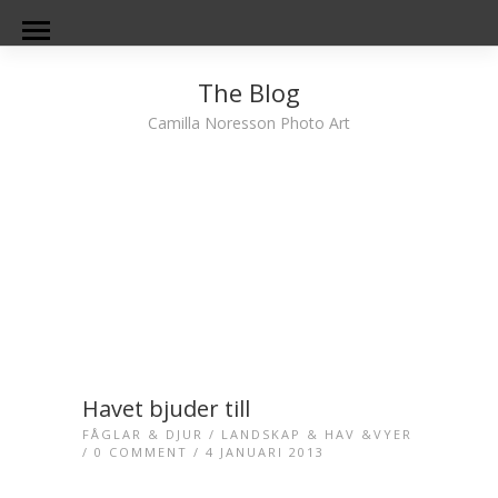
The Blog
Camilla Noresson Photo Art
Havet bjuder till
FÅGLAR & DJUR
/
LANDSKAP & HAV &VYER
/
0 COMMENT
/ 4 JANUARI 2013