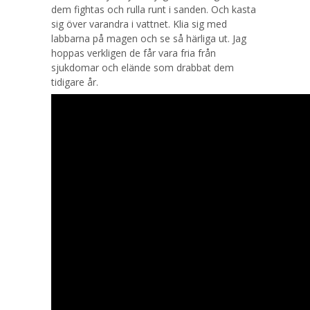
dem fightas och rulla runt i sanden. Och kasta
sig över varandra i vattnet. Klia sig med
labbarna på magen och se så härliga ut. Jag
hoppas verkligen de får vara fria från
sjukdomar och elände som drabbat dem
tidigare år.