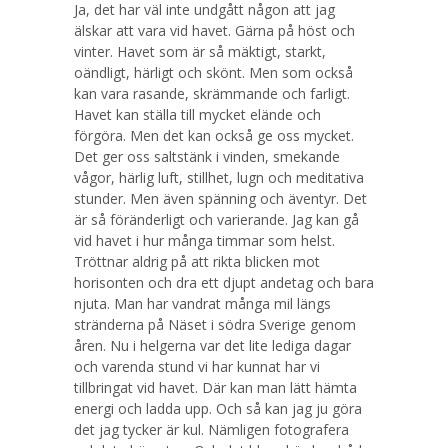
Ja, det har väl inte undgått någon att jag
älskar att vara vid havet. Gärna på höst och
vinter. Havet som är så mäktigt, starkt,
oändligt, härligt och skönt. Men som också
kan vara rasande, skrämmande och farligt.
Havet kan ställa till mycket elände och
förgöra. Men det kan också ge oss mycket.
Det ger oss saltstänk i vinden, smekande
vågor, härlig luft, stillhet, lugn och meditativa
stunder. Men även spänning och äventyr. Det
är så föränderligt och varierande. Jag kan gå
vid havet i hur många timmar som helst.
Tröttnar aldrig på att rikta blicken mot
horisonten och dra ett djupt andetag och bara
njuta. Man har vandrat många mil längs
stränderna på Näset i södra Sverige genom
åren. Nu i helgerna var det lite lediga dagar
och varenda stund vi har kunnat har vi
tillbringat vid havet. Där kan man lätt hämta
energi och ladda upp. Och så kan jag ju göra
det jag tycker är kul. Nämligen fotografera