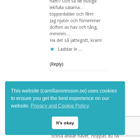
haft!? Och så de busiga
lekfulla sälarna…
toppenbilder och film!
Jag njuter och förnimmer
doften av hav och tång,
mmmm….
Ha det så jättegott, kram!
Laddar in …
(Reply)
This website (camillanoresson.se) uses cookies
to ensure you get the best experience on our
Camilla
website.
Privacy and Cookie Policy
JANUARY 7, 2013, 9:13 PM
Tack rara Gertie. Jag kan förstå
It's okay
när jag läser det du skriver att du
också älskar havet. Hoppas du får