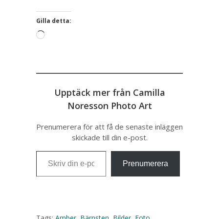
Gilla detta:
Laddar
in
…
Upptäck mer från Camilla
Noresson Photo Art
Prenumerera för att få de senaste inläggen
skickade till din e-post.
Skriv din e-post …
Prenumerera
Tags:
Amber
,
Bärnsten
,
Bilder
,
Foto
,