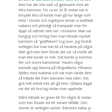
åren har det inte varit så gynnsamt med att
hitta bärnsten. För ca en 20 år sedan när vi
började leta så kunde man gå hur länge som
helst i stövlar och regnbyxor (innan vi skaffade
vadare) och plötsligt så trampade man för
djupt så vattnet rann ner i stövlarna. Man var
hungrig och törstig men man hittade mycket
bärnsten så ”guldfebern” tog över. Jag förstår
verkligen hur man kan bli så fanatisk på något.
Man gick inte hem förrän det var så mörkt att
man inte kunde se mer. Det kunde ju komma
fler och större bärnstenar. Havets vågor
kastade upp bitarna på tångvallarna. Håvarna
fylldes med material och när man vände dem
så trillade det fram bärnsten hela tiden. Det
gick helt enkelt inte att gå hem. Sådana dagar
var det ett bra tag sedan man upplevde.
Måns hittade en grann bit för något år sedan
som han fotade vid ett senare tillfälle. Den
stenen är verkligen vacker. Bärnsten kallas ju