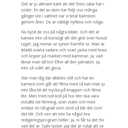
Det är ju allmänt känt att det finns sälar här i
söder. En del av dem har följt oss många
gånger ute i vattnet när vi letat bärnsten
genom åren. De är väldigt nyfikna och roliga.
Nu bjöd de oss på några bilder. Och det är
kanske inte så konstigt att det gick över huvud
taget. Jag menar se synen framför er. Man är
iklädd svarta vadare och svart jacka med huva
och kryper på marken med kameran. Ja, vad
liknar man då tro! Efter all den julmaten. Ja,
inte så svårt att gissa.
När man låg där alldeles still och har en
kamera som går att filma med så kan man ju
inte låta bli att trycka på knappen och filma
lite. Men med noll koll på hur den ska vara
inställd vid filmning, utan stativ och med
endast en tångvall som stöd så blir det som
det blir. Och sen att inte ha något bra
redigeringsprogram heller. Ja, ni får ta det för
vad det är. Själv tycker jag det är roligt att se