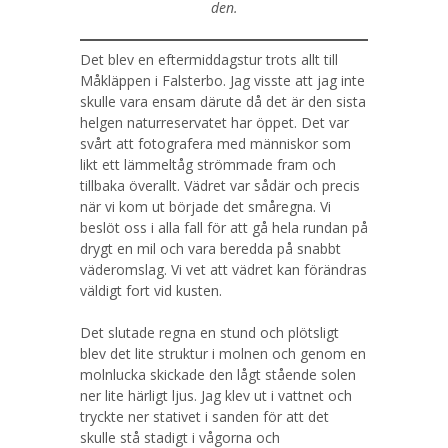
den.
Det blev en eftermiddagstur trots allt till
Måkläppen i Falsterbo. Jag visste att jag inte
skulle vara ensam därute då det är den sista
helgen naturreservatet har öppet. Det var
svårt att fotografera med människor som
likt ett lämmeltåg strömmade fram och
tillbaka överallt. Vädret var sådär och precis
när vi kom ut började det småregna. Vi
beslöt oss i alla fall för att gå hela rundan på
drygt en mil och vara beredda på snabbt
väderomslag. Vi vet att vädret kan förändras
väldigt fort vid kusten.
Det slutade regna en stund och plötsligt
blev det lite struktur i molnen och genom en
molnlucka skickade den lågt stående solen
ner lite härligt ljus. Jag klev ut i vattnet och
tryckte ner stativet i sanden för att det
skulle stå stadigt i vågorna och