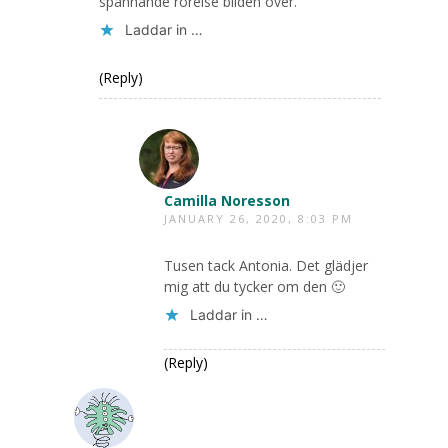
spännande rörelse bilden över.
Laddar in …
(Reply)
Camilla Noresson
JANUARY 26, 2020, 8:03 PM
Tusen tack Antonia. Det glädjer
mig att du tycker om den 🙂
Laddar in …
(Reply)