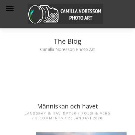
The Blog
Camilla Noresson Photo Art
Människan och havet
LANDSKAP & HAV &VYER
/
POESI & VERS
/
8 COMMENTS
/ 26 JANUARI 2020