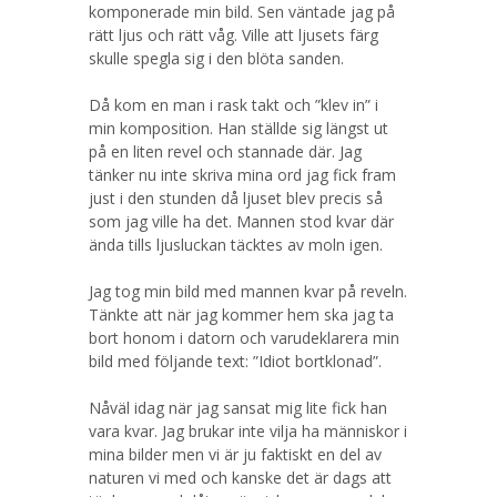
komponerade min bild. Sen väntade jag på
rätt ljus och rätt våg. Ville att ljusets färg
skulle spegla sig i den blöta sanden.
Då kom en man i rask takt och ”klev in” i
min komposition. Han ställde sig längst ut
på en liten revel och stannade där. Jag
tänker nu inte skriva mina ord jag fick fram
just i den stunden då ljuset blev precis så
som jag ville ha det. Mannen stod kvar där
ända tills ljusluckan täcktes av moln igen.
Jag tog min bild med mannen kvar på reveln.
Tänkte att när jag kommer hem ska jag ta
bort honom i datorn och varudeklarera min
bild med följande text: ”Idiot bortklonad”.
Nåväl idag när jag sansat mig lite fick han
vara kvar. Jag brukar inte vilja ha människor i
mina bilder men vi är ju faktiskt en del av
naturen vi med och kanske det är dags att