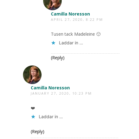
Camilla Noresson
APRIL 27, 2020, 8:22 PM
Tusen tack Madeleine 🙂
Laddar in …
(Reply)
Camilla Noresson
JANUARY 27, 2020, 10:23 PM
❤️
Laddar in …
(Reply)