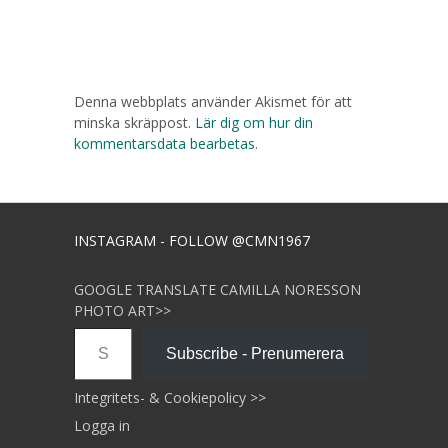
Denna webbplats använder Akismet för att
minska skräppost.
Lär dig om hur din
kommentarsdata bearbetas
.
INSTAGRAM - FOLLOW @CMN1967
GOOGLE TRANSLATE CAMILLA NORESSON
PHOTO ART>>
Skriv din e-post …
Subscribe - Prenumerera
Integritets- & Cookiepolicy >>
Logga in