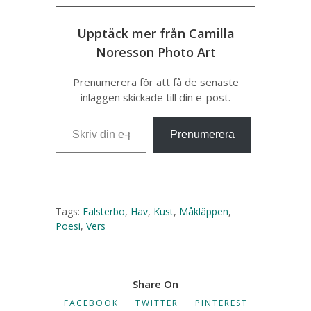
Upptäck mer från Camilla
Noresson Photo Art
Prenumerera för att få de senaste
inläggen skickade till din e-post.
Skriv din e-post …
Prenumerera
Tags:
Falsterbo
,
Hav
,
Kust
,
Måkläppen
,
Poesi
,
Vers
Share On
FACEBOOK
TWITTER
PINTEREST