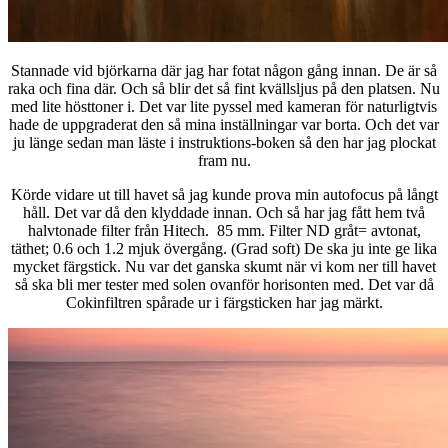
Stannade vid björkarna där jag har fotat någon gång innan. De är så
raka och fina där. Och så blir det så fint kvällsljus på den platsen. Nu
med lite hösttoner i. Det var lite pyssel med kameran för naturligtvis
hade de uppgraderat den så mina inställningar var borta. Och det var
ju länge sedan man läste i instruktions-boken så den har jag plockat
fram nu.
Körde vidare ut till havet så jag kunde prova min autofocus på långt
håll. Det var då den klyddade innan. Och så har jag fått hem två
halvtonade filter från Hitech. 85 mm. Filter ND gråt= avtonat,
täthet; 0.6 och 1.2 mjuk övergång. (Grad soft) De ska ju inte ge lika
mycket färgstick. Nu var det ganska skumt när vi kom ner till havet
så ska bli mer tester med solen ovanför horisonten med. Det var då
Cokinfiltren spårade ur i färgsticken har jag märkt.