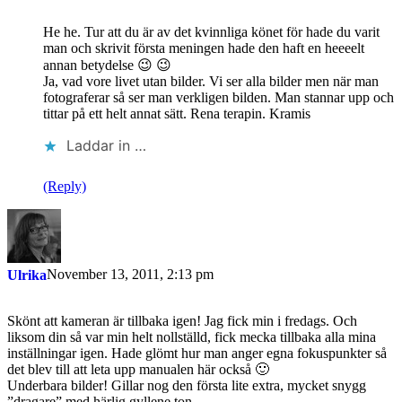
He he. Tur att du är av det kvinnliga könet för hade du varit
man och skrivit första meningen hade den haft en heeeelt
annan betydelse 😉 😉
Ja, vad vore livet utan bilder. Vi ser alla bilder men när man
fotograferar så ser man verkligen bilden. Man stannar upp och
tittar på ett helt annat sätt. Rena terapin. Kramis
Laddar in …
(Reply)
November 13, 2011, 2:13 pm
Ulrika
Skönt att kameran är tillbaka igen! Jag fick min i fredags. Och
liksom din så var min helt nollställd, fick mecka tillbaka alla mina
inställningar igen. Hade glömt hur man anger egna fokuspunkter så
det blev till att leta upp manualen här också 🙂
Underbara bilder! Gillar nog den första lite extra, mycket snygg
”dragare” med härlig gyllene ton.