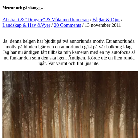
Meteor och gärdsmyg…
Abstrakt & "Dragare" & Måla med kameran
/
Fåglar & Djur
/
Landskap & Hav &Vyer
/
20 Comments
/ 13 november 2011
Ja, denna helgen har bjudit på två annorlunda motiv. Ett annorlunda
motiv på himlen igår och en annorlunda gäst på vår balkong idag.
Jag har nu äntligen fått tillbaka min kameran med en ny autofocus så
nu funkar den som den ska igen. Äntligen. Körde ute en liten runda
igår. Var varmt och fint ljus ute.