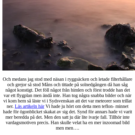
Och medans jag stod med näsan i ryggsäcken och letade filterhållare
och grejor så stod Måns och tittade på solnedgången då han såg
något konstigt. Det föll något från himlen och först trodde han det
var ett flygplan men ändå inte. Han tog några snabba bilder och när
vi kom hem så läste vi i Sydsvenskan att det var meteorer som trillat
ner.
Läs artikeln här
Vi hade ju hört om detta men teflon- minnet
hade för ögonblicket skakat av sig det. Synd för annars hade vi varit
mer beredda på det. Men den satt ju där lite ivarje fall. Tillhör inte
vardagsmotiven precis. Han skulle velat ha en mer inzoomad bild
men men….