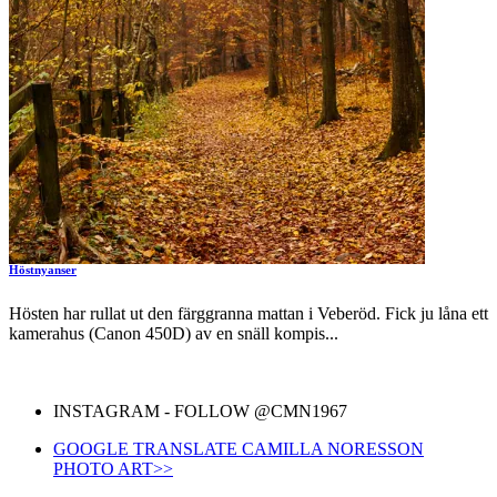
Höstnyanser
Hösten har rullat ut den färggranna mattan i Veberöd. Fick ju låna ett
kamerahus (Canon 450D) av en snäll kompis...
INSTAGRAM - FOLLOW @CMN1967
GOOGLE TRANSLATE CAMILLA NORESSON
PHOTO ART>>
Skriv din e-post …