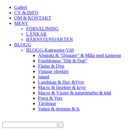
Galleri
CV & INFO
OM & KONTAKT
MENY
FÖRSÄLJNING
LÄNKAR
BÄRNSTENSJAKTEN
BLOGG
BLOGG-Kategorier-Välj
Abstrakt & ”Dragare” & Måla med kameran
Fotobloggar ”Ditt & Datt”
Fåglar & Djur
Vintage objektiv
Island
Landskap & Hav &Vyer
Macro & Insekter & kryp
Macro & Växter & naturdetaljer & träd
Poesi & Vers
Tävlingar
Vatten & droppar & Is