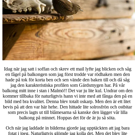
Idag när jag satt i soffan och skrev ett mail lyfte jag blicken och såg
en fågel på balkongen som jag först trodde var rödhaken men den
hade på tok för korta ben och sen vände den baken till och då såg
jag den karakteristiska profilen som Gärdsmygen har. På vår
balkong mitt inne i stan i Malmö!! Det var ju lite kul. Undrar om den
kommer tillbaka för naturligtvis hann vi inte med att fånga den på en
bild med bra kvalitet. Denna blev totalt oskarp. Men den är ett litet
bevis på att den var här hehe. Den hittade lite solrosfrön och ostbitar
som precis lagts ut till blåmesarna så kanske den lägger vår lilla
balkong på minnet. Hoppas det för de är ju så söta.
Och när jag laddade in bilderna gjorde jag upptäckten att jag bara
fotat i jpeg. Naturligtvis glömde jag kolla det. Men det blev lite