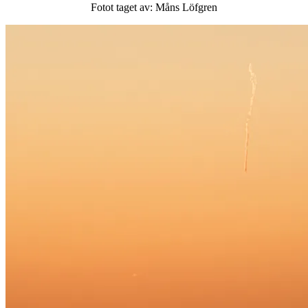
Fotot taget av: Måns Löfgren