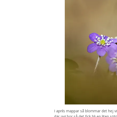
I aprils mappar så blommar det hej v
där jag bor så det fick bli en liten 