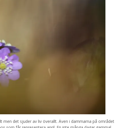
ilt men det sjuder av liv överallt. Även i dammarna på området
sötnos som får representera april. En inte många dagar gammal