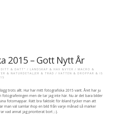
ka 2015 – Gott Nytt År
DITT & DATT"
/
LANDSKAP & HAV &VYER
/
MACRO &
TER & NATURDETALJER & TRÄD
/
VATTEN & DROPPAR & IS
015
lägg trots allt. Hur har mitt fotografiska 2015 varit. Året har ju
m fotograferingen men de tar jag inte här. Nu är det bara bilder
sina fotomappar. Rätt bra faktiskt för ibland tycker man att
är man väl samlar ihop en bild från varje månad så märker
 vad annat jag prioriterat bort ;-).