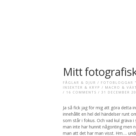
Mitt fotografis
FÅGLAR & DJUR
/
FOTOBLOGGAR "
INSEKTER & KRYP
/
MACRO & VÄX
/
16 COMMENTS
/ 31 DECEMBER 2
Ja så fick jag för mig att göra detta in
innehållit en hel del händelser runt o
som står i fokus. Och vad kul gräva i 
man inte har hunnit någonting men n
man att det har man visst. Hm…. undrar